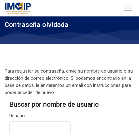
Skip to navigation
Skip to login form
Saltar al contenido principal
Skip to accessibility options
Skip to footer
Skip accessibility options
Contraseña olvidada
Para reajustar su contraseña, envíe su nombre de usuario o su
dirección de correo electrónico. Si podemos encontrarlo en la
base de datos, le enviaremos un email con instrucciones para
poder acceder de nuevo.
Buscar por nombre de usuario
Buscar por nombre de usuario
Usuario